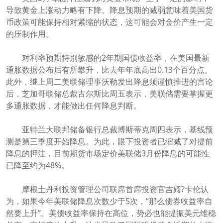
导致黄金上涨动力略有下降。降息预期的减弱意味着美国货
币政策可能保持相对紧缩的状态，这可能会对金价产生一定
的压制作用。
对利率预期特别敏感的2年期国债收益率，在美国最新
通胀数据公布后有所攀升，比去年年底高出0.13个百分点。
此外，继上周二美联储理事沃勒发出降息须谨慎推进的言论
后，芝加哥联储总裁古尔斯比周五表示，美联储需要掌握更
多通胀数据，才能做出任何降息判断。
亚特兰大联邦储备银行总裁博斯蒂克周四表示，基线预
测是第三季度开始降息。为此，眼下投资者已缩减了对提前
降息的押注，目前期货市场定价美联储3月份降息的可能性
已降至约为48%。
摩根士丹利投资管理公司联席首席投资官吉姆?卡伦认
为，如果今年美联储降息次数少于5次，“那么债券收益率自
然要上升”。美债收益率保持在高位，势必也能提振美元维稳