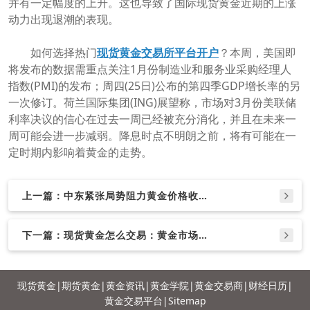
并有一定幅度的上升。这也导致了国际现货黄金近期的上涨
动力出现退潮的表现。
如何选择热门
现货黄金交易所平台开户
？本周，美国即
将发布的数据需重点关注1月份制造业和服务业采购经理人
指数(PMI)的发布；周四(25日)公布的第四季GDP增长率的另
一次修订。荷兰国际集团(ING)展望称，市场对3月份美联储
利率决议的信心在过去一周已经被充分消化，并且在未来一
周可能会进一步减弱。降息时点不明朗之前，将有可能在一
定时期内影响着黄金的走势。
上一篇：中东紧张局势阻力黄金价格收复
部分失地
下一篇：现货黄金怎么交易：黄金市场继
续窄幅盘整 降息的可能性下降
现货黄金
|
期货黄金
|
黄金资讯
|
黄金学院
|
黄金交易商
|
财经日历
|
黄金交易平台
|
Sitemap